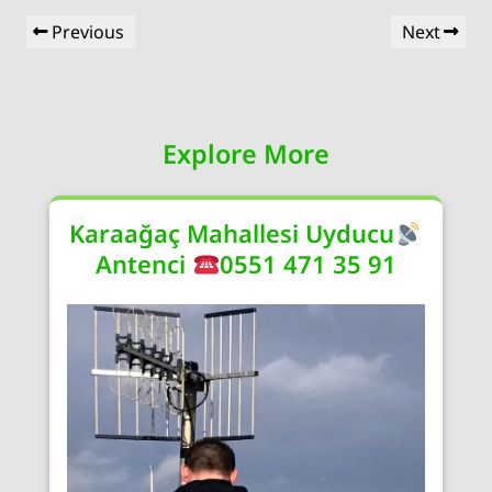
Yazı
Previous
Next
Previous
Next
gezinmesi
Post
Post
Explore More
Karaağaç Mahallesi Uyducu
Antenci
0551 471 35 91