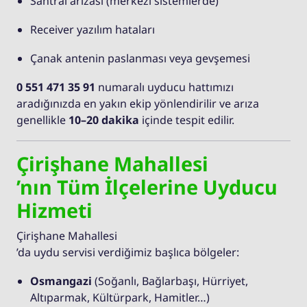
Santral arızası (merkezi sistemlerde)
Receiver yazılım hataları
Çanak antenin paslanması veya gevşemesi
0 551 471 35 91
numaralı uyducu hattımızı
aradığınızda en yakın ekip yönlendirilir ve arıza
genellikle
10–20 dakika
içinde tespit edilir.
Çirişhane Mahallesi
’nın Tüm İlçelerine Uyducu
Hizmeti
Çirişhane Mahallesi
’da uydu servisi verdiğimiz başlıca bölgeler:
Osmangazi
(Soğanlı, Bağlarbaşı, Hürriyet,
Altıparmak, Kültürpark, Hamitler…)