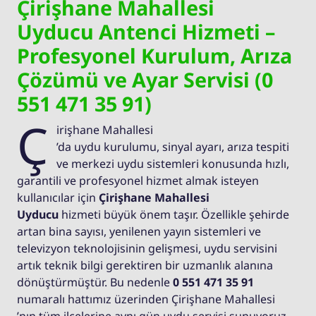
Çirişhane Mahallesi
Uyducu Antenci Hizmeti –
Profesyonel Kurulum, Arıza
Çözümü ve Ayar Servisi (0
551 471 35 91)
Ç
irişhane Mahallesi
’da uydu kurulumu, sinyal ayarı, arıza tespiti
ve merkezi uydu sistemleri konusunda hızlı,
garantili ve profesyonel hizmet almak isteyen
kullanıcılar için
Çirişhane Mahallesi
Uyducu
hizmeti büyük önem taşır. Özellikle şehirde
artan bina sayısı, yenilenen yayın sistemleri ve
televizyon teknolojisinin gelişmesi, uydu servisini
artık teknik bilgi gerektiren bir uzmanlık alanına
dönüştürmüştür. Bu nedenle
0 551 471 35 91
numaralı hattımız üzerinden Çirişhane Mahallesi
’nın tüm ilçelerine aynı gün uydu servisi sunuyoruz.