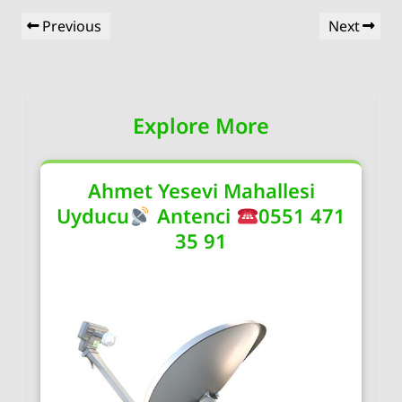
Yazı
Previous
Next
Previous
Next
gezinmesi
Post
Post
Explore More
Ahmet Yesevi Mahallesi
Uyducu
Antenci
0551 471
35 91