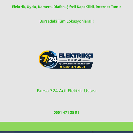
Skip
Elektrik, Uydu, Kamera, Diafon, Şifreli Kapı Kilidi, İnternet Tamir.
to
content
Bursadaki Tüm Lokasyonlara!!!
Bursa 724 Acil Elektrik Ustası
0551 471 35 91