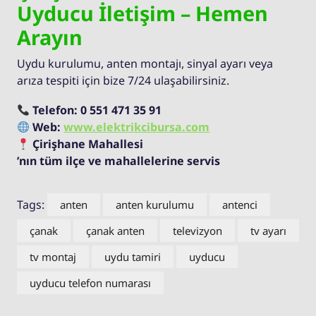
Uyducu İletişim – Hemen
Arayın
Uydu kurulumu, anten montajı, sinyal ayarı veya
arıza tespiti için bize 7/24 ulaşabilirsiniz.
Telefon:
0 551 471 35 91
Web:
www.elektrikcibursa.com
Çirişhane Mahallesi
’nın tüm ilçe ve mahallelerine servis
Tags:
anten
anten kurulumu
antenci
çanak
çanak anten
televizyon
tv ayarı
tv montaj
uydu tamiri
uyducu
uyducu telefon numarası