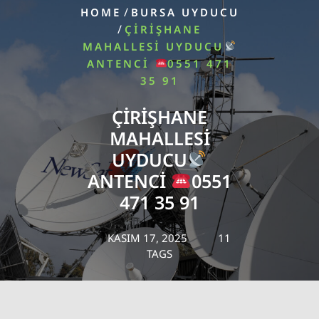
/
HOME
BURSA UYDUCU
/
ÇIRIŞHANE
MAHALLESI UYDUCU
ANTENCI
0551 471
35 91
ÇIRIŞHANE
MAHALLESI
UYDUCU
ANTENCI
0551
471 35 91
KASIM 17, 2025
11
TAGS