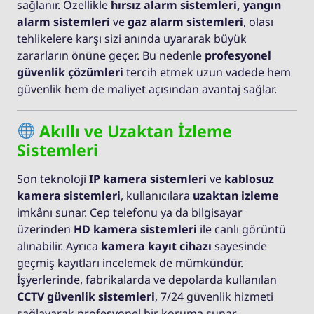
sağlanır. Özellikle
hırsız alarm sistemleri, yangın
alarm sistemleri
ve
gaz alarm sistemleri
, olası
tehlikelere karşı sizi anında uyararak büyük
zararların önüne geçer. Bu nedenle
profesyonel
güvenlik çözümleri
tercih etmek uzun vadede hem
güvenlik hem de maliyet açısından avantaj sağlar.
Akıllı ve Uzaktan İzleme
Sistemleri
Son teknoloji
IP kamera sistemleri
ve
kablosuz
kamera sistemleri
, kullanıcılara
uzaktan izleme
imkânı sunar. Cep telefonu ya da bilgisayar
üzerinden
HD kamera sistemleri
ile canlı görüntü
alınabilir. Ayrıca
kamera kayıt cihazı
sayesinde
geçmiş kayıtları incelemek de mümkündür.
İşyerlerinde, fabrikalarda ve depolarda kullanılan
CCTV güvenlik sistemleri
, 7/24 güvenlik hizmeti
sağlayarak profesyonel bir koruma sunar.