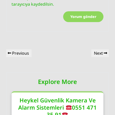
tarayıcıya kaydedilsin.
Yazı
Previous
Next
Previous
Next
gezinmesi
Post
Post
Explore More
Heykel Güvenlik Kamera Ve
Alarm Sistemleri
0551 471
35 91