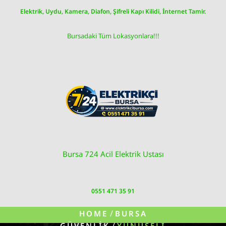
Skip
Elektrik, Uydu, Kamera, Diafon, Şifreli Kapı Kilidi, İnternet Tamir.
to
content
Bursadaki Tüm Lokasyonlara!!!
Bursa 724 Acil Elektrik Ustası
0551 471 35 91
/
HOME
BURSA
/
GÜVENLIK
YUNUSELI