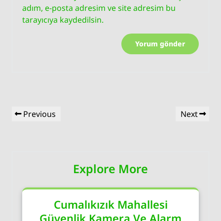
adım, e-posta adresim ve site adresim bu
tarayıcıya kaydedilsin.
Yazı
Previous
Next
Previous
Next
gezinmesi
Post
Post
Explore More
Cumalıkızık Mahallesi
Güvenlik Kamera Ve Alarm