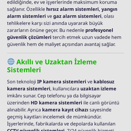
edildiğinde, ev ve işyerlerinde maksimum koruma
sağlanır. Özellikle
hırsız alarm sistemleri, yangın
alarm sistemleri
ve
gaz alarm sistemleri
, olası
tehlikelere karşı sizi anında uyararak büyük
zararların önüne geçer. Bu nedenle
profesyonel
güvenlik çözümleri
tercih etmek uzun vadede hem
güvenlik hem de maliyet açısından avantaj sağlar.
Akıllı ve Uzaktan İzleme
Sistemleri
Son teknoloji
IP kamera sistemleri
ve
kablosuz
kamera sistemleri
, kullanıcılara
uzaktan izleme
imkânı sunar. Cep telefonu ya da bilgisayar
üzerinden
HD kamera sistemleri
ile canlı görüntü
alınabilir. Ayrıca
kamera kayıt cihazı
sayesinde
geçmiş kayıtları incelemek de mümkündür.
İşyerlerinde, fabrikalarda ve depolarda kullanılan
CCTV güvenlik sistemleri
, 7/24 güvenlik hizmeti