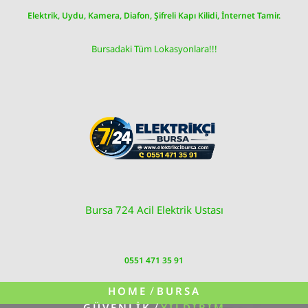
Skip
Elektrik, Uydu, Kamera, Diafon, Şifreli Kapı Kilidi, İnternet Tamir.
to
content
Bursadaki Tüm Lokasyonlara!!!
Bursa 724 Acil Elektrik Ustası
0551 471 35 91
/
HOME
BURSA
/
GÜVENLIK
YILDIRIM