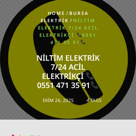
/
HOME
BURSA
/
ELEKTRIK
NILTIM
ELEKTRIK 7/24 ACIL
ELEKTRIKÇI
0551
471 35 91
NILTIM ELEKTRIK
7/24 ACIL
ELEKTRIKÇI
0551 471 35 91
EKIM 26, 2025
4 TAGS