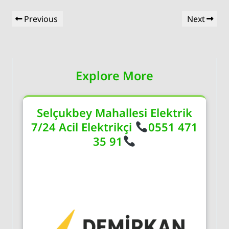
Yazı
Previous
Next
Previous
Next
gezinmesi
Post
Post
Explore More
Selçukbey Mahallesi Elektrik
7/24 Acil Elektrikçi
0551 471
35 91