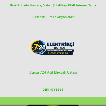
Skip
Elektrik, Uydu, Kamera, Diafon, Şifreli Kapı Kilidi, İnternet Tamir.
to
content
Bursadaki Tüm Lokasyonlara!!!
Bursa 724 Acil Elektrik Ustası
0551 471 35 91