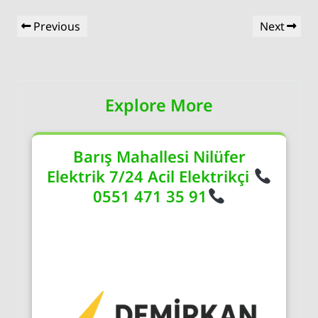
Yazı
Previous
Next
Previous
Next
gezinmesi
Post
Post
Explore More
Barış Mahallesi Nilüfer
Elektrik 7/24 Acil Elektrikçi
0551 471 35 91