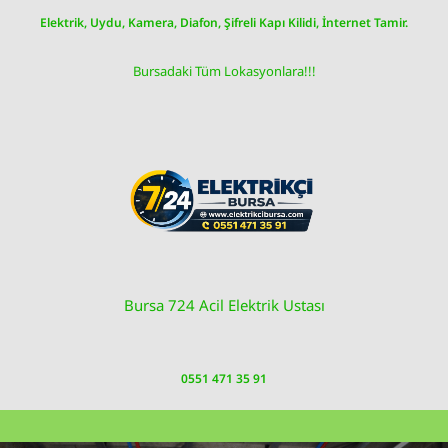
Skip
Elektrik, Uydu, Kamera, Diafon, Şifreli Kapı Kilidi, İnternet Tamir.
to
content
Bursadaki Tüm Lokasyonlara!!!
Bursa 724 Acil Elektrik Ustası
0551 471 35 91