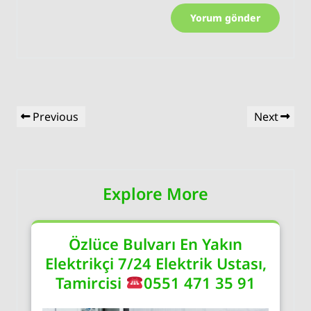
Yazı
Previous
Next
Previous
Next
gezinmesi
Post
Post
Explore More
Özlüce Bulvarı En Yakın
Elektrikçi 7/24 Elektrik Ustası,
Tamircisi
0551 471 35 91