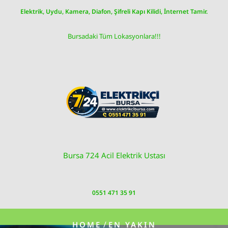
Skip
Elektrik, Uydu, Kamera, Diafon, Şifreli Kapı Kilidi, İnternet Tamir.
to
content
Bursadaki Tüm Lokasyonlara!!!
Bursa 724 Acil Elektrik Ustası
0551 471 35 91
/
HOME
EN YAKIN