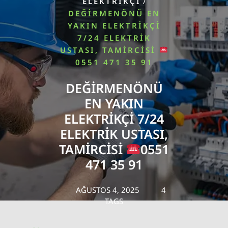
/
ELEKTRIKÇI
DEĞIRMENÖNÜ EN
YAKIN ELEKTRIKÇI
7/24 ELEKTRIK
USTASI, TAMIRCISI
0551 471 35 91
DEĞIRMENÖNÜ
EN YAKIN
ELEKTRIKÇI 7/24
ELEKTRIK USTASI,
TAMIRCISI
0551
471 35 91
AĞUSTOS 4, 2025
4
TAGS