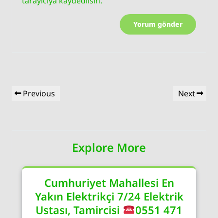
tarayıcıya kaydedilsin.
Yazı
Previous
Next
Previous
Next
gezinmesi
Post
Post
Explore More
Cumhuriyet Mahallesi En
Yakın Elektrikçi 7/24 Elektrik
Ustası, Tamircisi
0551 471