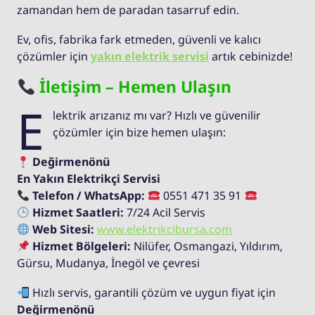
zamandan hem de paradan tasarruf edin.
Ev, ofis, fabrika fark etmeden, güvenli ve kalıcı
çözümler için
yakın elektrik servisi
artık cebinizde!
İletişim – Hemen Ulaşın
E
lektrik arızanız mı var? Hızlı ve güvenilir
çözümler için bize hemen ulaşın:
Değirmenönü
En Yakın Elektrikçi Servisi
Telefon / WhatsApp:
0551 471 35 91
Hizmet Saatleri:
7/24 Acil Servis
Web Sitesi:
www.elektrikcibursa.com
Hizmet Bölgeleri:
Nilüfer, Osmangazi, Yıldırım,
Gürsu, Mudanya, İnegöl ve çevresi
Hızlı servis, garantili çözüm ve uygun fiyat için
Değirmenönü