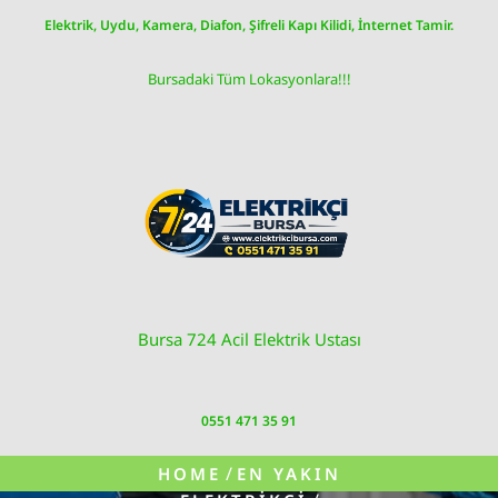
Skip
Elektrik, Uydu, Kamera, Diafon, Şifreli Kapı Kilidi, İnternet Tamir.
to
content
Bursadaki Tüm Lokasyonlara!!!
Bursa 724 Acil Elektrik Ustası
0551 471 35 91
/
HOME
EN YAKIN