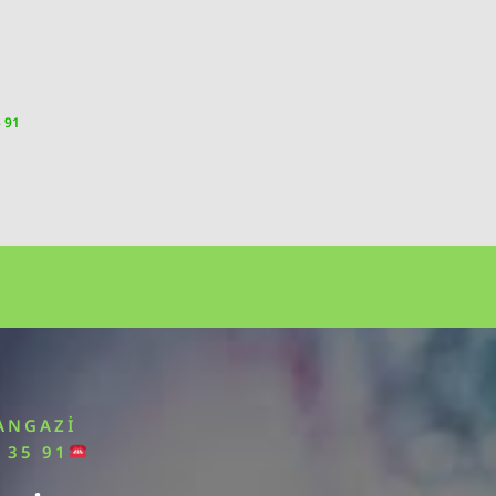
5 91
ANGAZI
 35 91