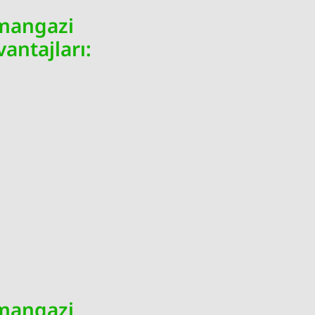
smangazi
antajları:
smangazi