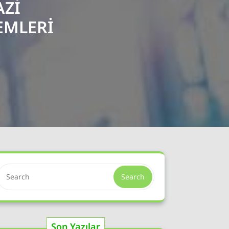
AZI
EMLERI
Search
Son Yazılar