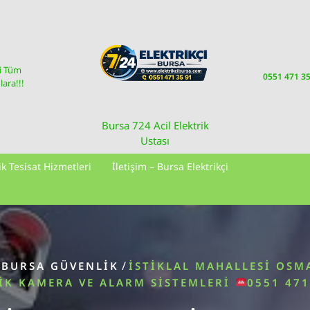
i Tüm
0551 471 3
ara!!!
Bursa 724 Acil Elektrik
Ustası
ik Tesisat Hizmetleri
İletişim – Bursa Elektrikçi
/
/
BURSA GÜVENLIK
İSTIKLAL MAHALLESI OSM
IK KAMERA VE ALARM SISTEMLERI
0551 471