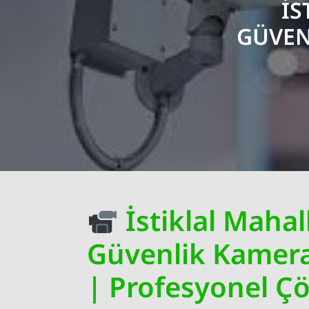
İS
GÜVEN
İstiklal Maha
Güvenlik Kamera
| Profesyonel Ç