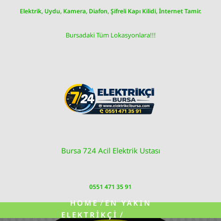
Skip
Elektrik, Uydu, Kamera, Diafon, Şifreli Kapı Kilidi, İnternet Tamir.
to
content
Bursadaki Tüm Lokasyonlara!!!
Bursa 724 Acil Elektrik Ustası
0551 471 35 91
/
HOME
EN YAKIN
/
ELEKTRIKÇI
EĞITIM