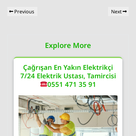
Yazı
Previous
Next
Previous
Next
gezinmesi
Post
Post
Explore More
Çağrışan En Yakın Elektrikçi
7/24 Elektrik Ustası, Tamircisi
0551 471 35 91