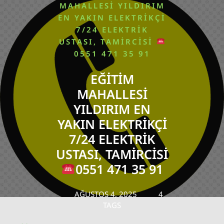
MAHALLESI YILDIRIM
EN YAKIN ELEKTRIKÇI
7/24 ELEKTRIK
USTASI, TAMIRCISI
0551 471 35 91
EĞITIM
MAHALLESI
YILDIRIM EN
YAKIN ELEKTRIKÇI
7/24 ELEKTRIK
USTASI, TAMIRCISI
0551 471 35 91
AĞUSTOS 4, 2025
4
TAGS