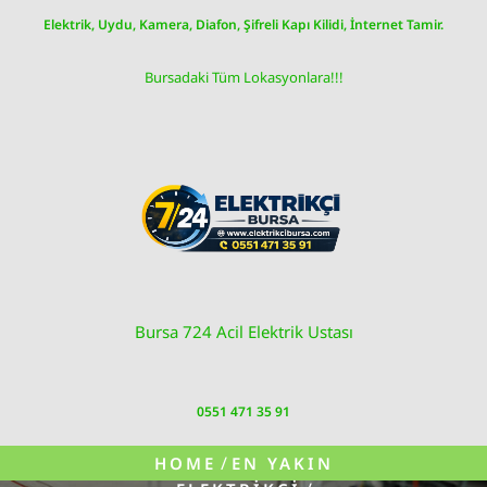
Skip
Elektrik, Uydu, Kamera, Diafon, Şifreli Kapı Kilidi, İnternet Tamir.
to
content
Bursadaki Tüm Lokasyonlara!!!
Bursa 724 Acil Elektrik Ustası
0551 471 35 91
/
HOME
EN YAKIN