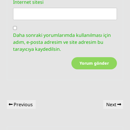
İnternet sitesi
Daha sonraki yorumlarımda kullanılması için
adım, e-posta adresim ve site adresim bu
tarayıcıya kaydedilsin.
Yazı
Previous
Next
Previous
Next
gezinmesi
Post
Post