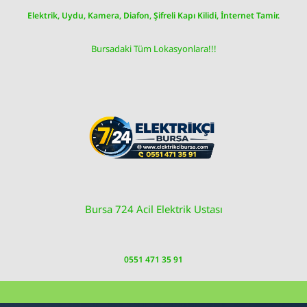
Skip
Elektrik, Uydu, Kamera, Diafon, Şifreli Kapı Kilidi, İnternet Tamir.
to
content
Bursadaki Tüm Lokasyonlara!!!
Bursa 724 Acil Elektrik Ustası
0551 471 35 91