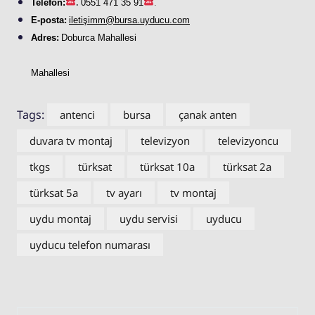
Telefon:
.
0551 471 35 91
.
E-posta:
iletişimm@bursa.
uyducu
.com
Adres:
Doburca Mahallesi
Mahallesi
Tags:
antenci
bursa
çanak anten
duvara tv montaj
televizyon
televizyoncu
tkgs
türksat
türksat 10a
türksat 2a
türksat 5a
tv ayarı
tv montaj
uydu montaj
uydu servisi
uyducu
uyducu telefon numarası