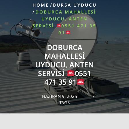
/
HOME
BURSA UYDUCU
/
DOBURCA MAHALLESI
UYDUCU, ANTEN
SERVISI
0551 471 35
91
DOBURCA
MAHALLESI
UYDUCU, ANTEN
SERVISI
0551
471 35 91
HAZIRAN 9, 2025
17
TAGS