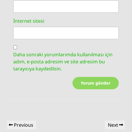
İnternet sitesi
Daha sonraki yorumlarımda kullanılması için
adım, e-posta adresim ve site adresim bu
tarayıcıya kaydedilsin.
Yazı
Previous
Next
Previous
Next
gezinmesi
Post
Post