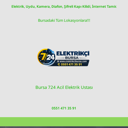
Skip
Elektrik, Uydu, Kamera, Diafon, Şifreli Kapı Kilidi, İnternet Tamir.
to
content
Bursadaki Tüm Lokasyonlara!!!
Bursa 724 Acil Elektrik Ustası
0551 471 35 91