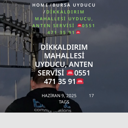
/
HOME
BURSA UYDUCU
/
DIKKALDIRIM
MAHALLESI UYDUCU,
ANTEN SERVISI
0551
471 35 91
DIKKALDIRIM
MAHALLESI
UYDUCU, ANTEN
SERVISI
0551
471 35 91
HAZIRAN 9, 2025
17
TAGS