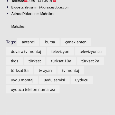
Telefon:
.
0551 471 35 91
.
E-posta:
iletişimm@bursa.
uyducu
.com
Adres:
Dikkaldırım Mahallesi
Mahallesi
Tags:
antenci
bursa
çanak anten
duvara tv montaj
televizyon
televizyoncu
tkgs
türksat
türksat 10a
türksat 2a
türksat 5a
tv ayarı
tv montaj
uydu montaj
uydu servisi
uyducu
uyducu telefon numarası