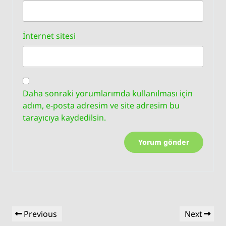
İnternet sitesi
Daha sonraki yorumlarımda kullanılması için
adım, e-posta adresim ve site adresim bu
tarayıcıya kaydedilsin.
Yazı
Previous
Next
Previous
Next
gezinmesi
Post
Post