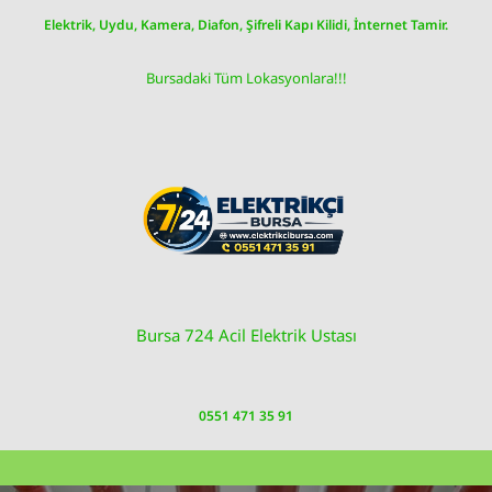
Skip
Elektrik, Uydu, Kamera, Diafon, Şifreli Kapı Kilidi, İnternet Tamir.
to
content
Bursadaki Tüm Lokasyonlara!!!
Bursa 724 Acil Elektrik Ustası
0551 471 35 91