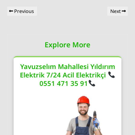
Yazı
Previous
Next
Previous
Next
gezinmesi
Post
Post
Explore More
Yavuzselım Mahallesi Yıldırım
Elektrik 7/24 Acil Elektrikçi
0551 471 35 91