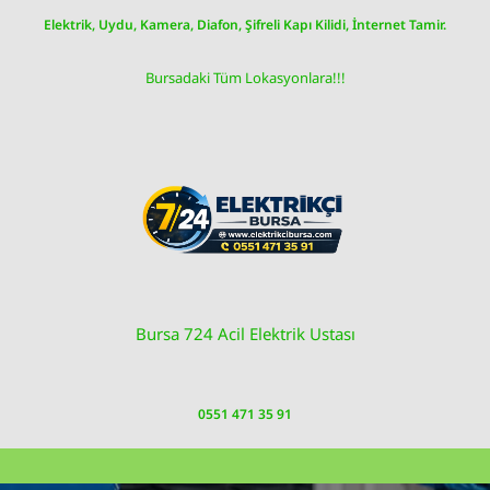
Skip
Elektrik, Uydu, Kamera, Diafon, Şifreli Kapı Kilidi, İnternet Tamir.
to
content
Bursadaki Tüm Lokasyonlara!!!
Bursa 724 Acil Elektrik Ustası
0551 471 35 91