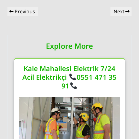
Yazı
Previous
Next
Previous
Next
gezinmesi
Post
Post
Explore More
Kale Mahallesi Elektrik 7/24
Acil Elektrikçi
0551 471 35
91