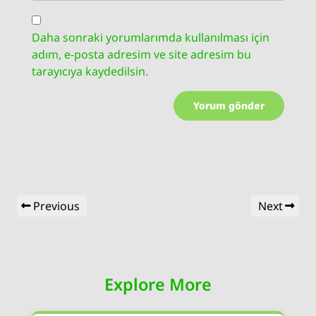
Daha sonraki yorumlarımda kullanılması için
adım, e-posta adresim ve site adresim bu
tarayıcıya kaydedilsin.
Yazı
Previous
Next
Previous
Next
gezinmesi
Post
Post
Explore More