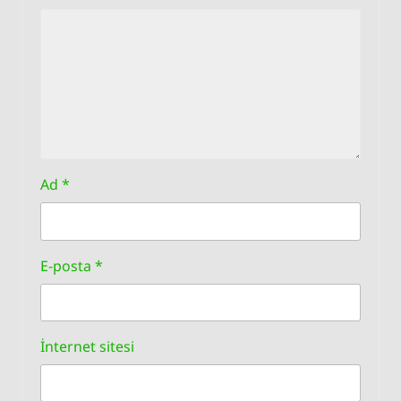
Ad
*
E-posta
*
İnternet sitesi