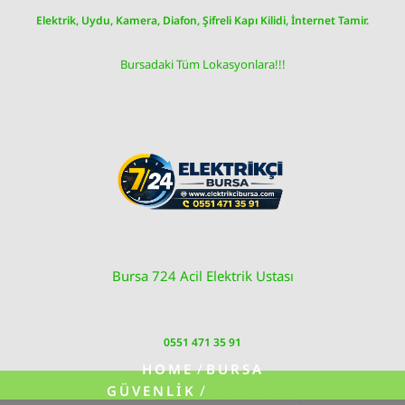
Skip
Elektrik, Uydu, Kamera, Diafon, Şifreli Kapı Kilidi, İnternet Tamir.
to
content
Bursadaki Tüm Lokasyonlara!!!
Bursa 724 Acil Elektrik Ustası
0551 471 35 91
/
HOME
BURSA
/
GÜVENLIK
DEMIRTAŞ