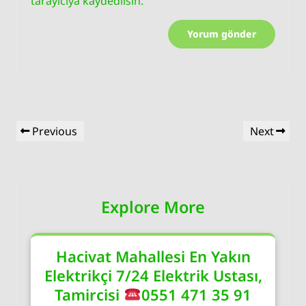
tarayıcıya kaydedilsin.
Yazı
Previous
Next
Previous
Next
gezinmesi
Post
Post
Explore More
Hacivat Mahallesi En Yakın
Elektrikçi 7/24 Elektrik Ustası,
Tamircisi
0551 471 35 91