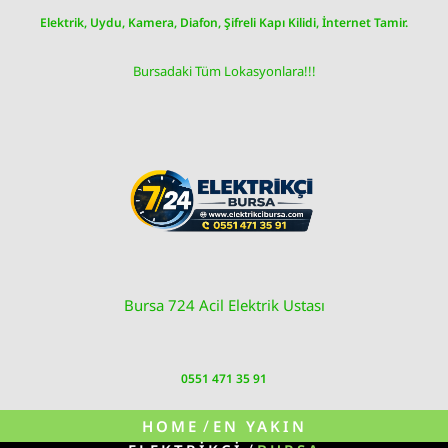
Skip
Elektrik, Uydu, Kamera, Diafon, Şifreli Kapı Kilidi, İnternet Tamir.
to
content
Bursadaki Tüm Lokasyonlara!!!
Bursa 724 Acil Elektrik Ustası
0551 471 35 91
/
HOME
EN YAKIN