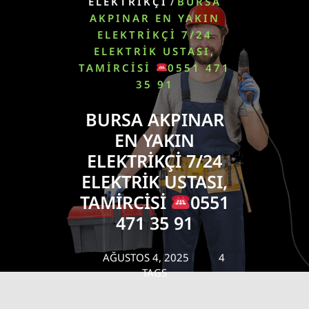
/
ELEKTRIKÇI
BURSA
AKPINAR EN YAKIN
ELEKTRIKÇI 7/24
ELEKTRIK USTASI,
TAMIRCISI
0551 471
35 91
BURSA AKPINAR
EN YAKIN
ELEKTRIKÇI 7/24
ELEKTRIK USTASI,
TAMIRCISI
0551
471 35 91
AĞUSTOS 4, 2025
4
TAGS