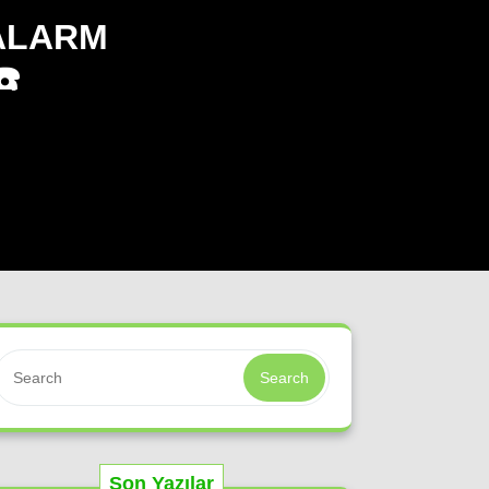
ALARM
☎️
Search
Son Yazılar