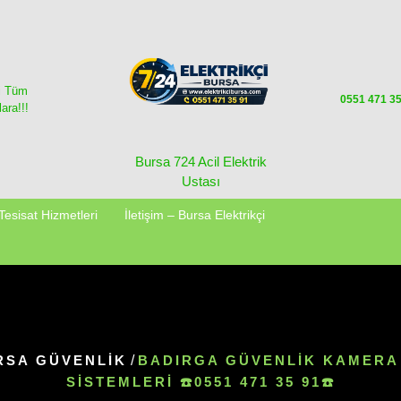
i Tüm
0551 471 3
ara!!!
Bursa 724 Acil Elektrik
Ustası
Tesisat Hizmetleri
İletişim – Bursa Elektrikçi
RSA GÜVENLIK
/
BADIRGA GÜVENLIK KAMERA
SISTEMLERI ☎️0551 471 35 91☎️