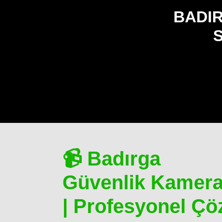
BADI
S
📹 Badırga
Güvenlik Kamera
| Profesyonel Çö