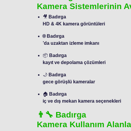
Kamera Sistemlerinin Av
🎥
Badırga
HD & 4K kamera görüntüleri
🌐
Badırga
’da uzaktan izleme imkanı
📦
Badırga
kayıt ve depolama çözümleri
🌙
Badırga
gece görüşlü kameralar
🏠
Badırga
iç ve dış mekan kamera seçenekleri
👨‍🔧 Badırga
Kamera Kullanım Alanla