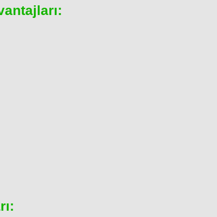
antajları:
rı: