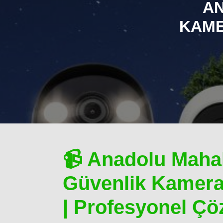
AN
KAME
📹 Anadolu Mahal
Güvenlik Kamera
| Profesyonel Çö