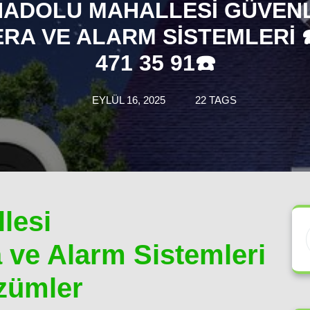
ADOLU MAHALLESI GÜVEN
RA VE ALARM SISTEMLERI ☎
471 35 91☎️
EYLÜL 16, 2025
22 TAGS
lesi
 ve Alarm Sistemleri
zümler