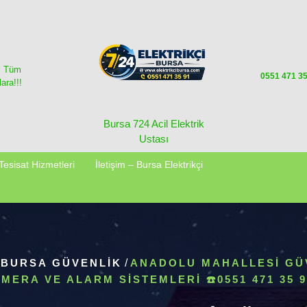
i Tüm
0551 471 3
ara!!!
Bursa 724 Acil Elektrik
Ustası
Tesisat Hizmetleri
İletişim – Bursa Elektrikçi
/
BURSA GÜVENLIK
/
ANADOLU MAHALLESI GÜ
MERA VE ALARM SISTEMLERI ☎️0551 471 35 9