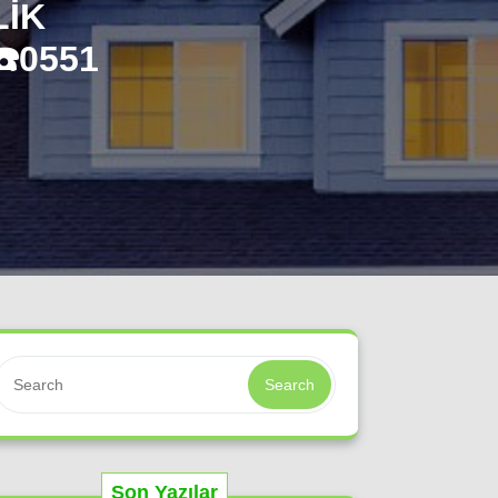
LIK
️0551
Search
Son Yazılar