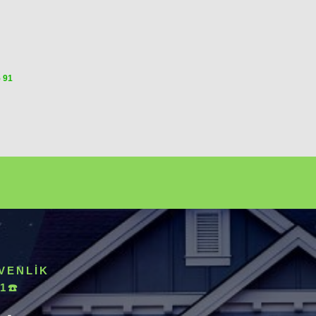
5 91
VENLIK
1☎️