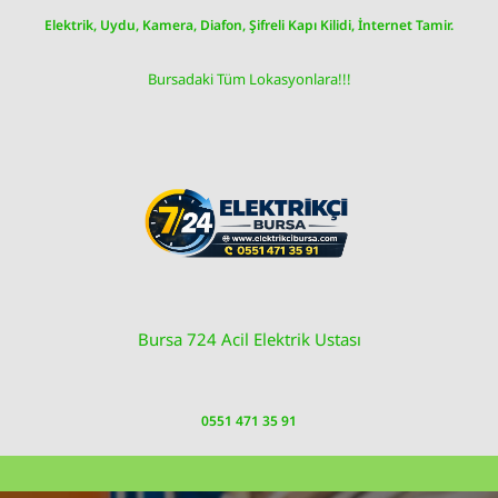
Skip
Elektrik, Uydu, Kamera, Diafon, Şifreli Kapı Kilidi, İnternet Tamir.
to
content
Bursadaki Tüm Lokasyonlara!!!
Bursa 724 Acil Elektrik Ustası
0551 471 35 91