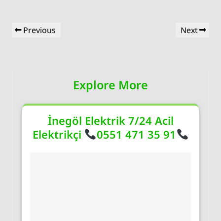
Yazı
Previous
Next
Previous
Next
gezinmesi
Post
Post
Explore More
İnegöl Elektrik 7/24 Acil
Elektrikçi
0551 471 35 91