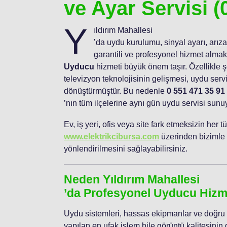
ve Ayar Servisi (
Y
ıldırım Mahallesi
’da uydu kurulumu, sinyal ayarı, arıza
garantili ve profesyonel hizmet almak 
Uyducu
hizmeti büyük önem taşır. Özellikle ş
televizyon teknolojisinin gelişmesi, uydu servis
dönüştürmüştür. Bu nedenle
0 551 471 35 91
’nın tüm ilçelerine aynı gün uydu servisi sunu
Ev, iş yeri, ofis veya site fark etmeksizin her
www.elektrikcibursa.com
üzerinden bizimle i
yönlendirilmesini sağlayabilirsiniz.
Neden Yıldırım Mahallesi
’da Profesyonel Uyducu Hizme
Uydu sistemleri, hassas ekipmanlar ve doğru a
yapılan en ufak işlem bile görüntü kalitesin