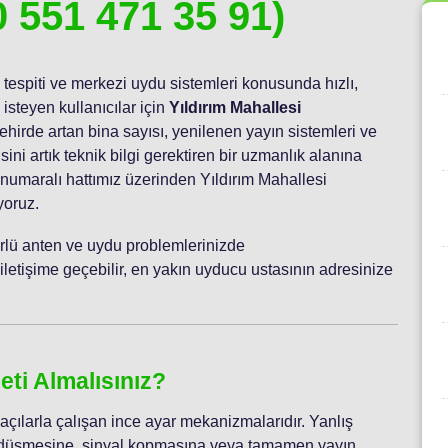
0 551 471 35 91)
 tespiti ve merkezi uydu sistemleri konusunda hızlı,
isteyen kullanıcılar için
Yıldırım Mahallesi
ehirde artan bina sayısı, yenilenen yayın sistemleri ve
ini artık teknik bilgi gerektiren bir uzmanlık alanına
numaralı hattımız üzerinden Yıldırım Mahallesi
yoruz.
 türlü anten ve uydu problemlerinizde
letişime geçebilir, en yakın uyducu ustasının adresinize
ti Almalısınız?
çılarla çalışan ince ayar mekanizmalarıdır. Yanlış
in düşmesine, sinyal kopmasına veya tamamen yayın