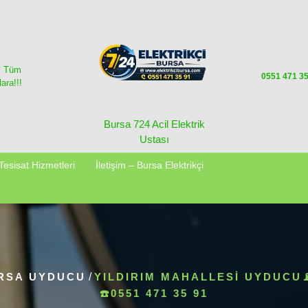
i Tüm
0551 471 3
ara!!!
Bursa 724 Acil Elektrik
Ustası
Tesisat Hizmetleri
İletişim – Bursa Elektrikçi
RSA UYDUCU
/
YILDIRIM MAHALLESI UYDUCU
☎️0551 471 35 91