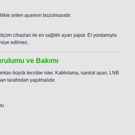
likle anten ayarının bozulmasıdır.
lçüm cihazları ile en sağlıklı ayarı yapar. El yordamıyla
vsiye edilmez.
urulumu ve Bakımı
umları büyük tecrübe ister. Kablolama, santral ayarı, LNB
n tarafından yapılmalıdır.
mu