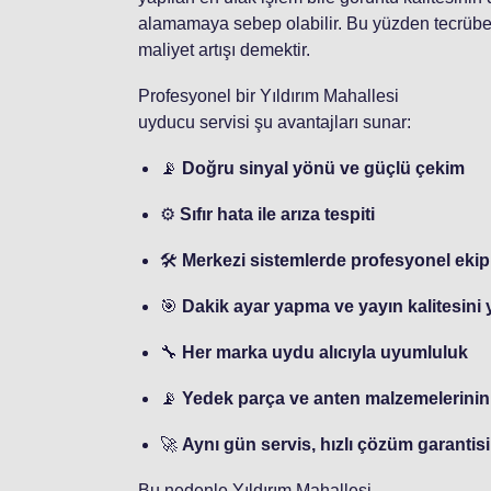
alamamaya sebep olabilir. Bu yüzden tecrüb
maliyet artışı demektir.
Profesyonel bir Yıldırım Mahallesi
uyducu servisi şu avantajları sunar:
📡
Doğru sinyal yönü ve güçlü çekim
⚙️
Sıfır hata ile arıza tespiti
🛠️
Merkezi sistemlerde profesyonel eki
🎯
Dakik ayar yapma ve yayın kalitesini
🔧
Her marka uydu alıcıyla uyumluluk
📡
Yedek parça ve anten malzemelerinin
🚀
Aynı gün servis, hızlı çözüm garantisi
Bu nedenle Yıldırım Mahallesi