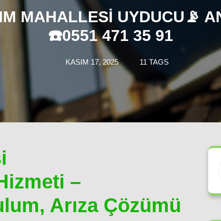
RIM MAHALLESI UYDUCU📡 A
☎️0551 471 35 91
KASIM 17, 2025
11 TAGS
i
Hizmeti –
ulum, Arıza Çözümü