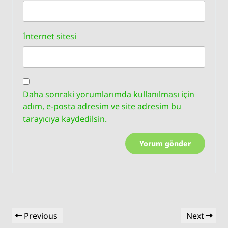
İnternet sitesi
Daha sonraki yorumlarımda kullanılması için
adım, e-posta adresim ve site adresim bu
tarayıcıya kaydedilsin.
Yazı
Previous
Next
Previous
Next
gezinmesi
Post
Post