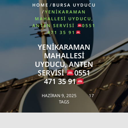
/
HOME
BURSA UYDUCU
/
YENIKARAMAN
MAHALLESI UYDUCU,
ANTEN SERVISI
0551
471 35 91
YENIKARAMAN
MAHALLESI
UYDUCU, ANTEN
SERVISI
0551
471 35 91
HAZIRAN 9, 2025
17
TAGS