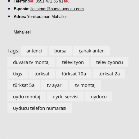
Telefon:
.
0551 471 35 91
.
E-posta:
iletişimm@bursa.
uyducu
.com
Adres:
Yenikaraman Mahallesi
Mahallesi
Tags:
antenci
bursa
çanak anten
duvara tv montaj
televizyon
televizyoncu
tkgs
türksat
türksat 10a
türksat 2a
türksat 5a
tv ayarı
tv montaj
uydu montaj
uydu servisi
uyducu
uyducu telefon numarası