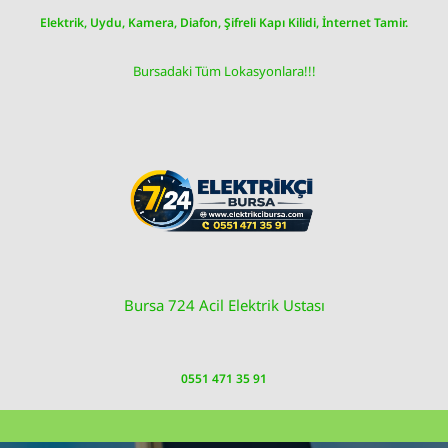
Skip
Elektrik, Uydu, Kamera, Diafon, Şifreli Kapı Kilidi, İnternet Tamir.
to
content
Bursadaki Tüm Lokasyonlara!!!
Bursa 724 Acil Elektrik Ustası
0551 471 35 91