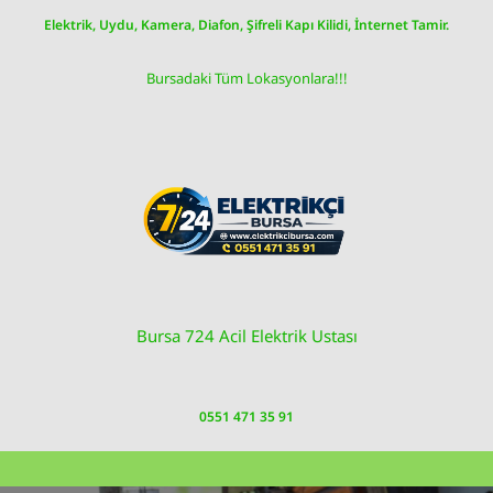
Skip
Elektrik, Uydu, Kamera, Diafon, Şifreli Kapı Kilidi, İnternet Tamir.
to
content
Bursadaki Tüm Lokasyonlara!!!
Bursa 724 Acil Elektrik Ustası
0551 471 35 91