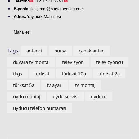
Telefon:
.
0551 471 35 91
.
E-posta:
iletişimm@bursa.
uyducu
.com
Adres:
Yaylacık Mahallesi
Mahallesi
Tags:
antenci
bursa
çanak anten
duvara tv montaj
televizyon
televizyoncu
tkgs
türksat
türksat 10a
türksat 2a
türksat 5a
tv ayarı
tv montaj
uydu montaj
uydu servisi
uyducu
uyducu telefon numarası