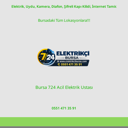
Skip
Elektrik, Uydu, Kamera, Diafon, Şifreli Kapı Kilidi, İnternet Tamir.
to
content
Bursadaki Tüm Lokasyonlara!!!
Bursa 724 Acil Elektrik Ustası
0551 471 35 91