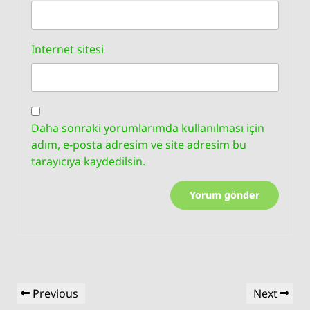
İnternet sitesi
Daha sonraki yorumlarımda kullanılması için
adım, e-posta adresim ve site adresim bu
tarayıcıya kaydedilsin.
Yazı
Previous
Next
Previous
Next
gezinmesi
Post
Post