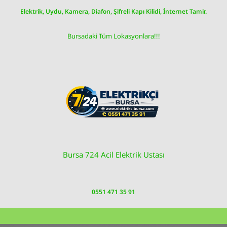
Skip
Elektrik, Uydu, Kamera, Diafon, Şifreli Kapı Kilidi, İnternet Tamir.
to
content
Bursadaki Tüm Lokasyonlara!!!
Bursa 724 Acil Elektrik Ustası
0551 471 35 91