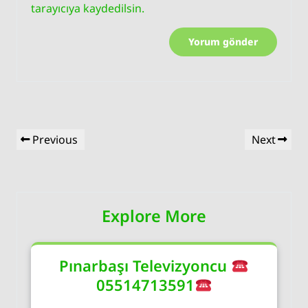
tarayıcıya kaydedilsin.
Yazı
Previous
Next
Previous
Next
gezinmesi
Post
Post
Explore More
Pınarbaşı Televizyoncu
05514713591