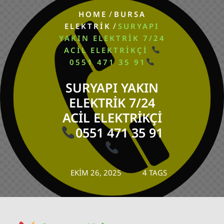
/
HOME
BURSA
/
ELEKTRIK
SURYAPI
YAKIN ELEKTRIK 7/24
ACIL ELEKTRIKÇI
0551 471 35 91
SURYAPI YAKIN
ELEKTRIK 7/24
ACIL ELEKTRIKÇI
0551 471 35 91
EKIM 26, 2025
4 TAGS