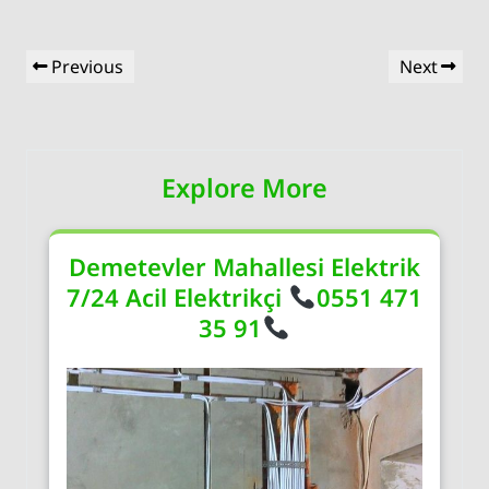
Yazı
Previous
Next
Previous
Next
gezinmesi
Post
Post
Explore More
Demetevler Mahallesi Elektrik
7/24 Acil Elektrikçi
0551 471
35 91