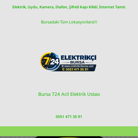
Skip
Elektrik, Uydu, Kamera, Diafon, Şifreli Kapı Kilidi, İnternet Tamir.
to
content
Bursadaki Tüm Lokasyonlara!!!
Bursa 724 Acil Elektrik Ustası
0551 471 35 91