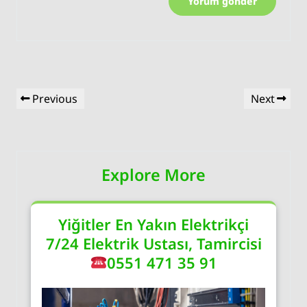
Yazı
Previous
Next
Previous
Next
gezinmesi
Post
Post
Explore More
Yiğitler En Yakın Elektrikçi
7/24 Elektrik Ustası, Tamircisi
0551 471 35 91