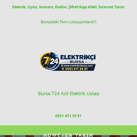
Skip
Elektrik, Uydu, Kamera, Diafon, Şifreli Kapı Kilidi, İnternet Tamir.
to
content
Bursadaki Tüm Lokasyonlara!!!
Bursa 724 Acil Elektrik Ustası
0551 471 35 91
/
HOME
EN YAKIN