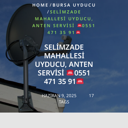
/
HOME
BURSA UYDUCU
/
SELIMZADE
MAHALLESI UYDUCU,
ANTEN SERVISI
0551
471 35 91
SELIMZADE
MAHALLESI
UYDUCU, ANTEN
SERVISI
0551
471 35 91
HAZIRAN 9, 2025
17
TAGS