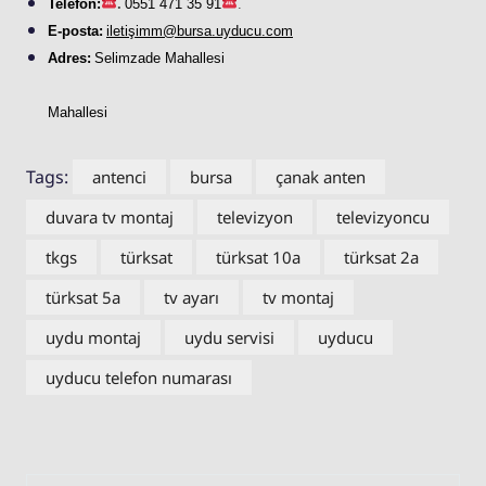
Telefon:
.
0551 471 35 91
.
E-posta:
iletişimm@bursa.
uyducu
.com
Adres:
Selimzade Mahallesi
Mahallesi
Tags:
antenci
bursa
çanak anten
duvara tv montaj
televizyon
televizyoncu
tkgs
türksat
türksat 10a
türksat 2a
türksat 5a
tv ayarı
tv montaj
uydu montaj
uydu servisi
uyducu
uyducu telefon numarası