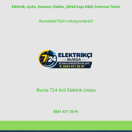
Skip
Elektrik, Uydu, Kamera, Diafon, Şifreli Kapı Kilidi, İnternet Tamir.
to
content
Bursadaki Tüm Lokasyonlara!!!
Bursa 724 Acil Elektrik Ustası
0551 471 35 91