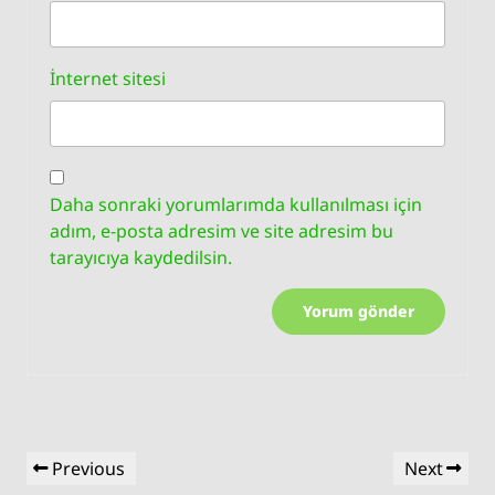
İnternet sitesi
Daha sonraki yorumlarımda kullanılması için
adım, e-posta adresim ve site adresim bu
tarayıcıya kaydedilsin.
Yazı
Previous
Next
Previous
Next
gezinmesi
Post
Post