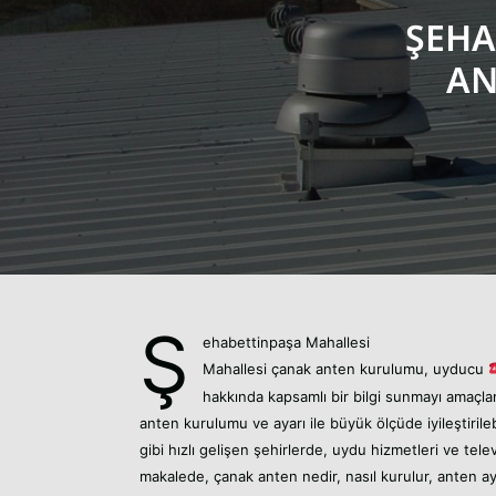
ŞEHA
AN
Ş
ehabettinpaşa Mahallesi
Mahallesi
çanak anten kurulumu,
uyducu
hakkında kapsamlı bir bilgi sunmayı amaçl
anten kurulumu ve ayarı ile büyük ölçüde iyileştirile
gibi hızlı gelişen şehirlerde, uydu hizmetleri ve telev
makalede, çanak anten nedir, nasıl kurulur, anten ayarı