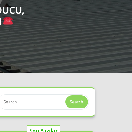
DUCU,
1
Search
Son Yazılar