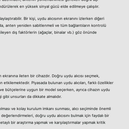
öndürülerek en yüksek sinyal gücü elde edilmeye çalışılır.
aylaştırabilir. Bir kişi, uydu alıcısının ekranını izlerken diğeri
da, anten yeniden sabitlenmeli ve tüm bağlantıların kontrolü
kileyen dış faktörlerin (ağaçlar, binalar vb.) göz önünde
on ekranına ileten bir cihazdır. Doğru uydu alıcısı seçmek,
n etkilemektedir. Piyasada bulunan uydu alıcıları, farklı özellikler
arına ve bütçelerine uygun bir model seçerken, ayrıca cihazın uydu
i gibi unsurları da dikkate almalıdır.
p olması ve kolay kurulum imkanı sunması, alıcı seçiminde önemli
e değerlendirmeleri, doğru uydu alıcısını bulmak için faydalı bir
taylı bir araştırma yapmak ve karşılaştırmalar yapmak kritik