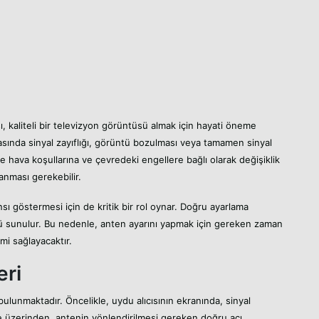
, kaliteli bir televizyon görüntüsü almak için hayati öneme
rasında sinyal zayıflığı, görüntü bozulması veya tamamen sinyal
ikle hava koşullarına ve çevredeki engellere bağlı olarak değişiklik
anması gerekebilir.
nsı göstermesi için de kritik bir rol oynar. Doğru ayarlama
üntü sunulur. Bu nedenle, anten ayarını yapmak için gereken zaman
mi sağlayacaktır.
eri
bulunmaktadır. Öncelikle, uydu alıcısının ekranında, sinyal
 üzerinden, antenin yönlendirilmesi gereken doğru açı