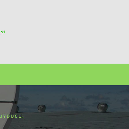
5 91
 UYDUCU,