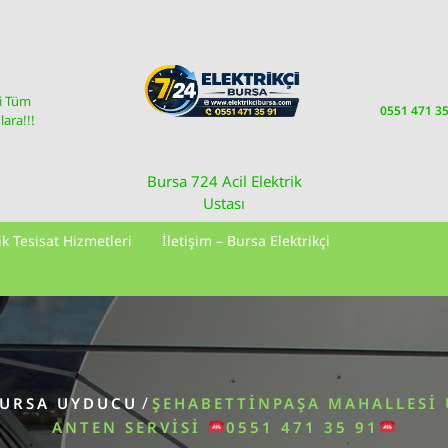
i Tüm
0551 471 3
ara!!!
Bursa 724 Acil Elektrik
Ustası
ik Tesisat Hizmetleri
İletişim – Bursa Elektrikçi
/
URSA UYDUCU
ŞEHABETTINPAŞA MAHALLESI
ANTEN SERVISI
0551 471 35 91