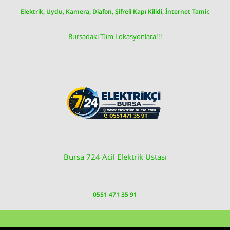
Skip
Elektrik, Uydu, Kamera, Diafon, Şifreli Kapı Kilidi, İnternet Tamir.
to
content
Bursadaki Tüm Lokasyonlara!!!
Bursa 724 Acil Elektrik Ustası
0551 471 35 91