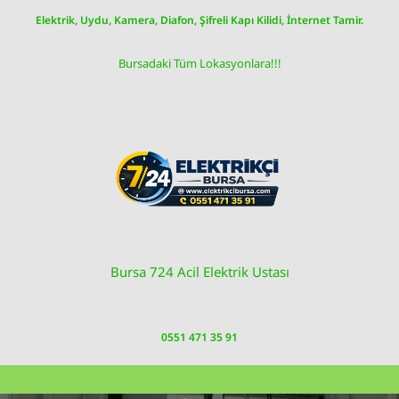
Skip
Elektrik, Uydu, Kamera, Diafon, Şifreli Kapı Kilidi, İnternet Tamir.
to
content
Bursadaki Tüm Lokasyonlara!!!
Bursa 724 Acil Elektrik Ustası
0551 471 35 91