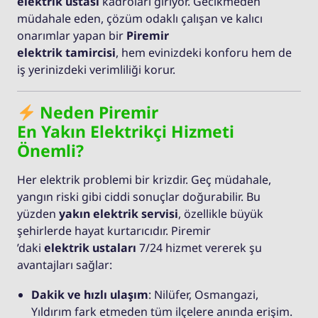
elektrik ustası
kadroları giriyor. Gecikmeden
müdahale eden, çözüm odaklı çalışan ve kalıcı
onarımlar yapan bir
Piremir
elektrik tamircisi
, hem evinizdeki konforu hem de
iş yerinizdeki verimliliği korur.
Neden Piremir
En Yakın Elektrikçi Hizmeti
Önemli?
Her elektrik problemi bir krizdir. Geç müdahale,
yangın riski gibi ciddi sonuçlar doğurabilir. Bu
yüzden
yakın elektrik servisi
, özellikle büyük
şehirlerde hayat kurtarıcıdır. Piremir
’daki
elektrik ustaları
7/24 hizmet vererek şu
avantajları sağlar:
Dakik ve hızlı ulaşım
: Nilüfer, Osmangazi,
Yıldırım fark etmeden tüm ilçelere anında erişim.