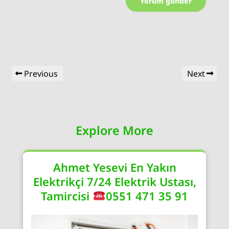
Yazı
Previous
Next
Previous
Next
gezinmesi
Post
Post
Explore More
Ahmet Yesevi En Yakın
Elektrikçi 7/24 Elektrik Ustası,
Tamircisi
0551 471 35 91