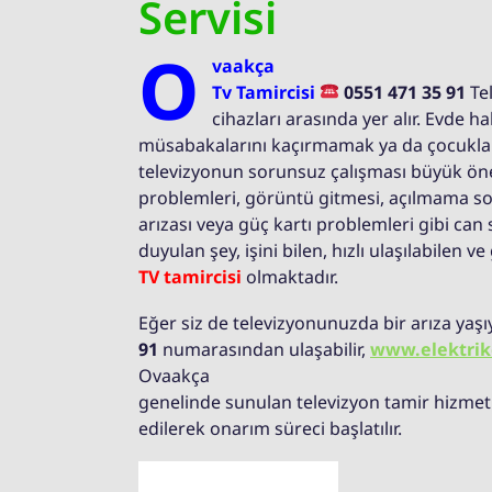
Servisi
O
vaakça
Tv Tamircisi
0551 471 35 91
Te
cihazları arasında yer alır. Evde h
müsabakalarını kaçırmamak ya da çocuklar i
televizyonun sorunsuz çalışması büyük öne
problemleri, görüntü gitmesi, açılmama s
arızası veya güç kartı problemleri gibi can s
duyulan şey, işini bilen, hızlı ulaşılabilen 
TV tamircisi
olmaktadır.
Eğer siz de televizyonunuzda bir arıza yaş
91
numarasından ulaşabilir,
www.elektrik
Ovaakça
genelinde sunulan televizyon tamir hizmetle
edilerek onarım süreci başlatılır.