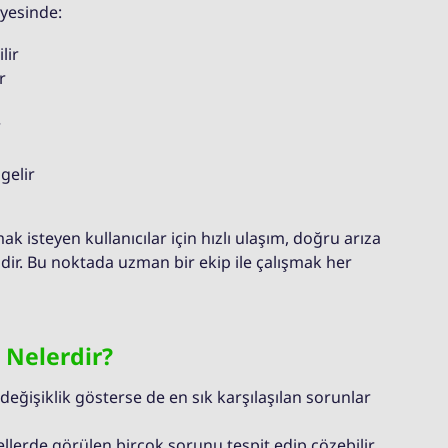
ayesinde:
lir
r
r
gelir
k isteyen kullanıcılar için hızlı ulaşım, doğru arıza
ir. Bu noktada uzman bir ekip ile çalışmak her
 Nelerdir?
eğişiklik gösterse de en sık karşılaşılan sorunlar
llerde görülen birçok sorunu tespit edip çözebilir.