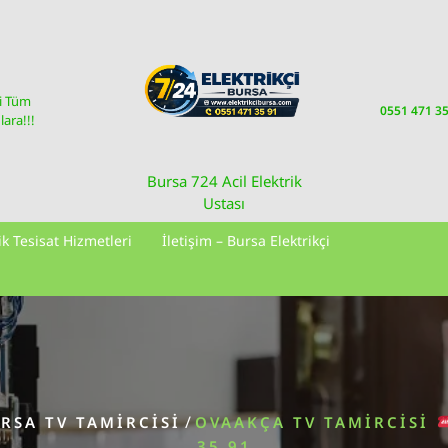
i Tüm
0551 471 3
ara!!!
Bursa 724 Acil Elektrik
Ustası
ik Tesisat Hizmetleri
İletişim – Bursa Elektrikçi
/
RSA TV TAMIRCISI
OVAAKÇA TV TAMIRCISI
35 91