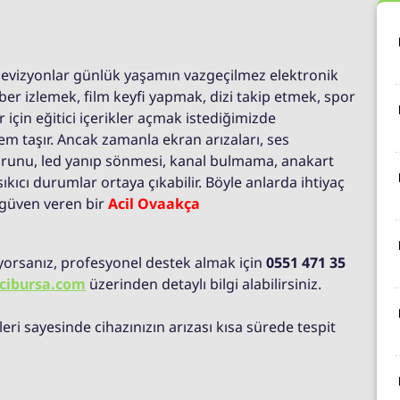
levizyonlar günlük yaşamın vazgeçilmez elektronik
aber izlemek, film keyfi yapmak, dizi takip etmek, spor
çin eğitici içerikler açmak istediğimizde
m taşır. Ancak zamanla ekran arızaları, ses
orunu, led yanıp sönmesi, kanal bulmama, anakart
ıkıcı durumlar ortaya çıkabilir. Böyle anlarda ihtiyaç
ve güven veren bir
Acil Ovaakça
ıyorsanız, profesyonel destek almak için
0551 471 35
cibursa.com
üzerinden detaylı bilgi alabilirsiniz.
ri sayesinde cihazınızın arızası kısa sürede tespit