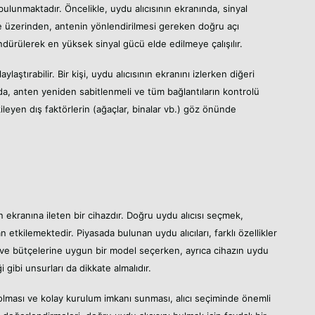
bulunmaktadır. Öncelikle, uydu alıcısının ekranında, sinyal
 üzerinden, antenin yönlendirilmesi gereken doğru açı
öndürülerek en yüksek sinyal gücü elde edilmeye çalışılır.
aylaştırabilir. Bir kişi, uydu alıcısının ekranını izlerken diğeri
da, anten yeniden sabitlenmeli ve tüm bağlantıların kontrolü
kileyen dış faktörlerin (ağaçlar, binalar vb.) göz önünde
on ekranına ileten bir cihazdır. Doğru uydu alıcısı seçmek,
n etkilemektedir. Piyasada bulunan uydu alıcıları, farklı özellikler
arına ve bütçelerine uygun bir model seçerken, ayrıca cihazın uydu
i gibi unsurları da dikkate almalıdır.
p olması ve kolay kurulum imkanı sunması, alıcı seçiminde önemli