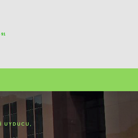
5 91
I UYDUCU,