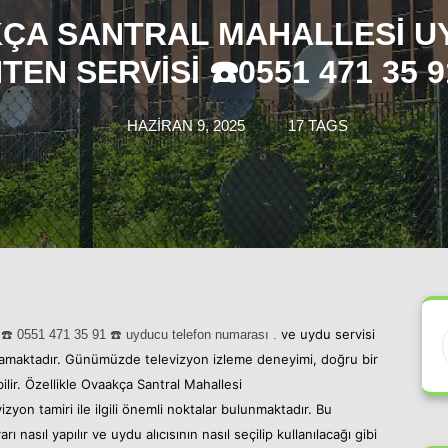
ÇA SANTRAL MAHALLESI U
TEN SERVISI ☎️0551 471 35 9
HAZIRAN 9, 2025
17 TAGS
u
ve uydu servisi
☎️ 05
51 471 35 91
☎️ uyducu telefon numarası .
lamaktadır. Günümüzde televizyon izleme deneyimi, doğru bir
ilir. Özellikle Ovaakça Santral Mahallesi
izyon tamiri ile ilgili önemli noktalar bulunmaktadır. Bu
 nasıl yapılır ve uydu alıcısının nasıl seçilip kullanılacağı gibi