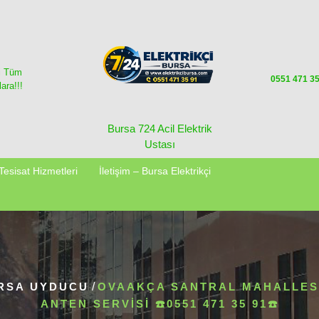
i Tüm
0551 471 3
ara!!!
Bursa 724 Acil Elektrik
Ustası
Tesisat Hizmetleri
İletişim – Bursa Elektrikçi
RSA UYDUCU
/
OVAAKÇA SANTRAL MAHALLES
ANTEN SERVISI ☎️0551 471 35 91☎️