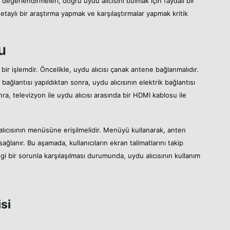
e değerlendirmeleri, doğru uydu alıcısını bulmak için faydalı bir
taylı bir araştırma yapmak ve karşılaştırmalar yapmak kritik
u
bir işlemdir. Öncelikle, uydu alıcısı çanak antene bağlanmalıdır.
o bağlantısı yapıldıktan sonra, uydu alıcısının elektrik bağlantısı
ra, televizyon ile uydu alıcısı arasında bir HDMI kablosu ile
lıcısının menüsüne erişilmelidir. Menüyü kullanarak, anten
sağlanır. Bu aşamada, kullanıcıların ekran talimatlarını takip
gi bir sorunla karşılaşılması durumunda, uydu alıcısının kullanım
si