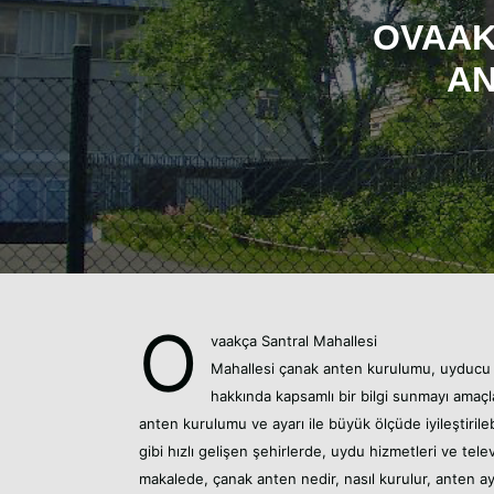
OVAAK
AN
O
vaakça Santral Mahallesi
Mahallesi
çanak anten kurulumu,
uyduc
hakkında kapsamlı bir bilgi sunmayı amaç
anten kurulumu ve ayarı ile büyük ölçüde iyileştirileb
gibi hızlı gelişen şehirlerde, uydu hizmetleri ve telev
makalede, çanak anten nedir, nasıl kurulur, anten ayarı