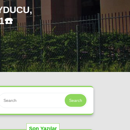
YDUCU,
1☎️
Search
Son Yazılar