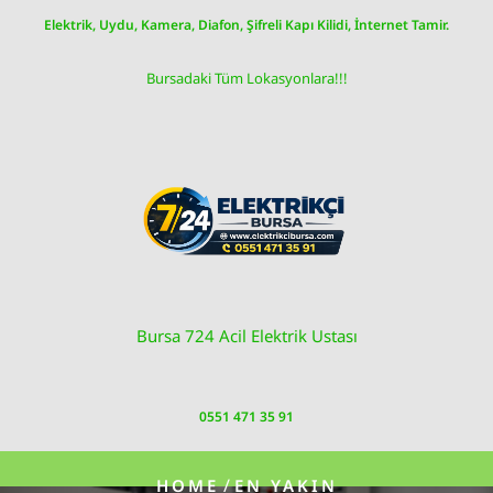
Skip
Elektrik, Uydu, Kamera, Diafon, Şifreli Kapı Kilidi, İnternet Tamir.
to
content
Bursadaki Tüm Lokasyonlara!!!
Bursa 724 Acil Elektrik Ustası
0551 471 35 91
/
HOME
EN YAKIN