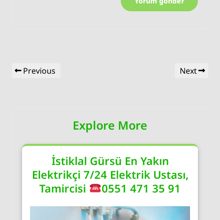
Yazı
Previous
Next
Previous
Next
gezinmesi
Post
Post
Explore More
İstiklal Gürsü En Yakın
Elektrikçi 7/24 Elektrik Ustası,
Tamircisi
0551 471 35 91