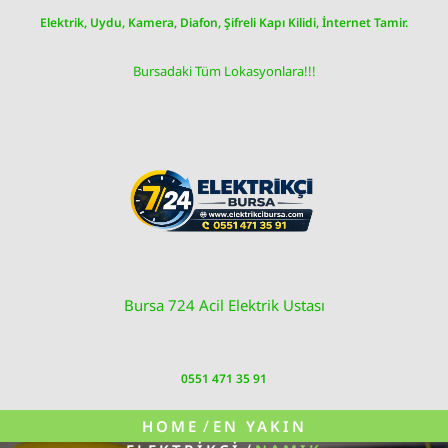
Skip
Elektrik, Uydu, Kamera, Diafon, Şifreli Kapı Kilidi, İnternet Tamir.
to
content
Bursadaki Tüm Lokasyonlara!!!
Bursa 724 Acil Elektrik Ustası
0551 471 35 91
/
HOME
EN YAKIN