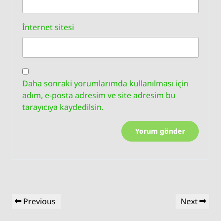
İnternet sitesi
Daha sonraki yorumlarımda kullanılması için
adım, e-posta adresim ve site adresim bu
tarayıcıya kaydedilsin.
Yazı
Previous
Next
Previous
Next
gezinmesi
Post
Post