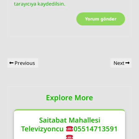
tarayıcıya kaydedilsin.
Yazı
Previous
Next
Previous
Next
gezinmesi
Post
Post
Explore More
Saitabat Mahallesi
Televizyoncu
05514713591