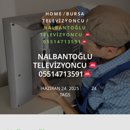
/
HOME
BURSA
/
TELEVIZYONCU
NALBANTOĞLU
TELEVIZYONCU
05514713591
NALBANTOĞLU
TELEVIZYONCU
05514713591
HAZIRAN 24, 2025
24
TAGS