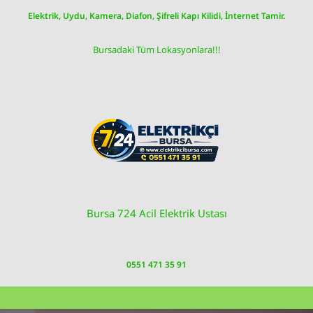
Skip
Elektrik, Uydu, Kamera, Diafon, Şifreli Kapı Kilidi, İnternet Tamir.
to
content
Bursadaki Tüm Lokasyonlara!!!
Bursa 724 Acil Elektrik Ustası
0551 471 35 91