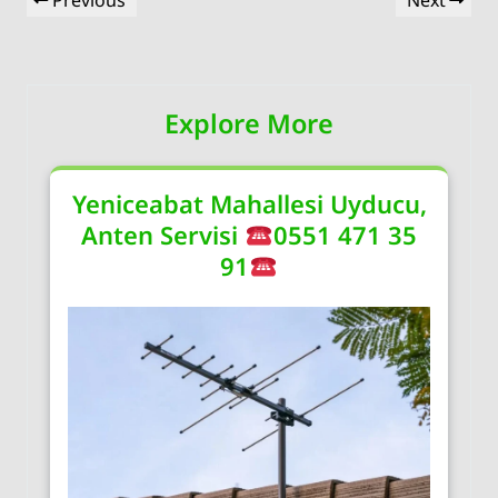
Previous
Next
gezinmesi
Post
Post
Explore More
Yeniceabat Mahallesi Uyducu,
Anten Servisi
0551 471 35
91