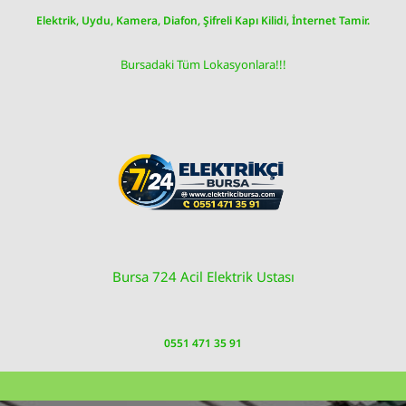
Skip
Elektrik, Uydu, Kamera, Diafon, Şifreli Kapı Kilidi, İnternet Tamir.
to
content
Bursadaki Tüm Lokasyonlara!!!
Bursa 724 Acil Elektrik Ustası
0551 471 35 91