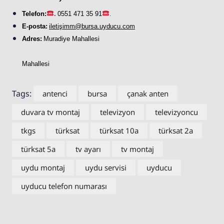
Telefon:
.
0551 471 35 91
.
E-posta:
iletişimm@bursa.
uyducu
.com
Adres:
Muradiye Mahallesi
Mahallesi
Tags:
antenci
bursa
çanak anten
duvara tv montaj
televizyon
televizyoncu
tkgs
türksat
türksat 10a
türksat 2a
türksat 5a
tv ayarı
tv montaj
uydu montaj
uydu servisi
uyducu
uyducu telefon numarası