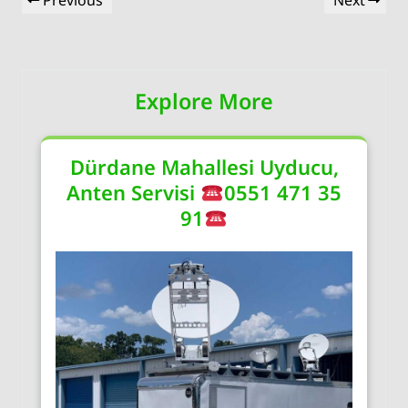
Previous
Next
gezinmesi
Post
Post
Explore More
Dürdane Mahallesi Uyducu,
Anten Servisi
0551 471 35
91