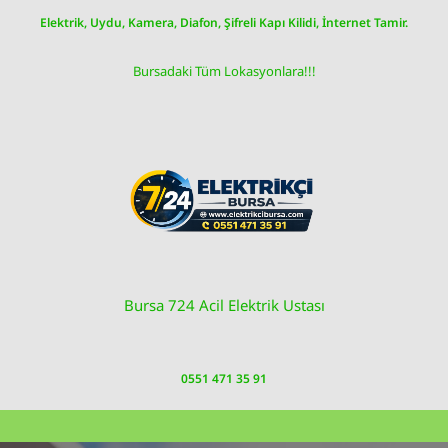
Skip
Elektrik, Uydu, Kamera, Diafon, Şifreli Kapı Kilidi, İnternet Tamir.
to
content
Bursadaki Tüm Lokasyonlara!!!
Bursa 724 Acil Elektrik Ustası
0551 471 35 91