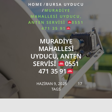
/
HOME
BURSA UYDUCU
/
MURADIYE
MAHALLESI UYDUCU,
ANTEN SERVISI
0551
471 35 91
MURADIYE
MAHALLESI
UYDUCU, ANTEN
SERVISI
0551
471 35 91
HAZIRAN 9, 2025
17
TAGS