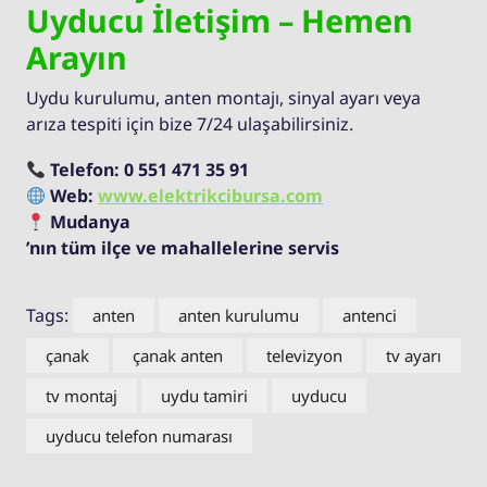
Uyducu İletişim – Hemen
Arayın
Uydu kurulumu, anten montajı, sinyal ayarı veya
arıza tespiti için bize 7/24 ulaşabilirsiniz.
Telefon:
0 551 471 35 91
Web:
www.elektrikcibursa.com
Mudanya
’nın tüm ilçe ve mahallelerine servis
Tags:
anten
anten kurulumu
antenci
çanak
çanak anten
televizyon
tv ayarı
tv montaj
uydu tamiri
uyducu
uyducu telefon numarası