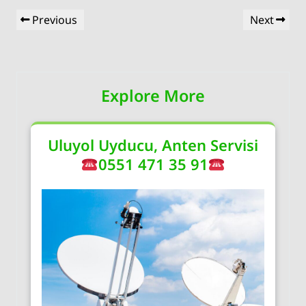
Yazı
Previous
Next
Previous
Next
gezinmesi
Post
Post
Explore More
Uluyol Uyducu, Anten Servisi
0551 471 35 91