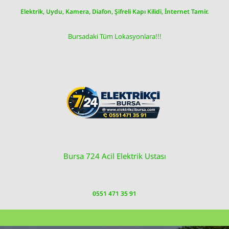
Skip
Elektrik, Uydu, Kamera, Diafon, Şifreli Kapı Kilidi, İnternet Tamir.
to
content
Bursadaki Tüm Lokasyonlara!!!
Bursa 724 Acil Elektrik Ustası
0551 471 35 91