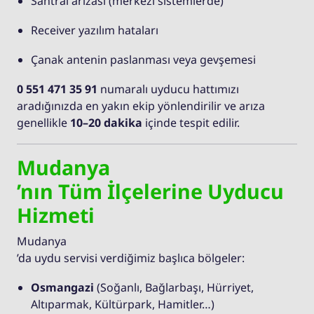
Santral arızası (merkezi sistemlerde)
Receiver yazılım hataları
Çanak antenin paslanması veya gevşemesi
0 551 471 35 91
numaralı uyducu hattımızı
aradığınızda en yakın ekip yönlendirilir ve arıza
genellikle
10–20 dakika
içinde tespit edilir.
Mudanya
’nın Tüm İlçelerine Uyducu
Hizmeti
Mudanya
’da uydu servisi verdiğimiz başlıca bölgeler:
Osmangazi
(Soğanlı, Bağlarbaşı, Hürriyet,
Altıparmak, Kültürpark, Hamitler…)