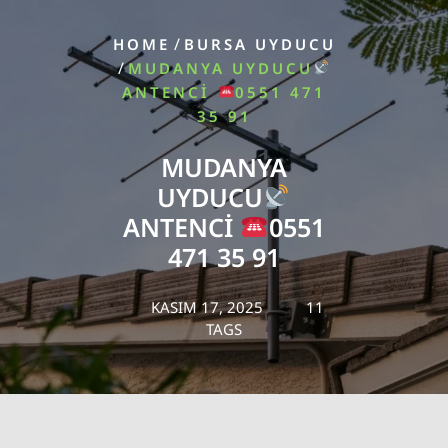
/
HOME
BURSA UYDUCU
/
MUDANYA UYDUCU
ANTENCI
0551 471
35 91
MUDANYA
UYDUCU
ANTENCI
0551
471 35 91
KASIM 17, 2025
11
TAGS