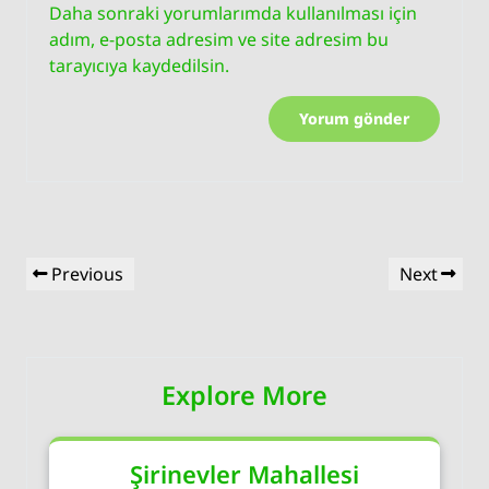
Daha sonraki yorumlarımda kullanılması için
adım, e-posta adresim ve site adresim bu
tarayıcıya kaydedilsin.
Yazı
Previous
Next
Previous
Next
gezinmesi
Post
Post
Explore More
Şirinevler Mahallesi