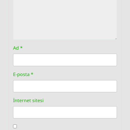
Ad
*
E-posta
*
İnternet sitesi