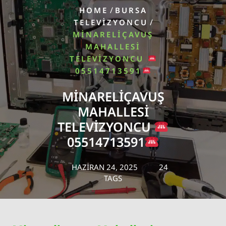
/
HOME
BURSA
/
TELEVIZYONCU
MINARELIÇAVUŞ
MAHALLESI
TELEVIZYONCU
05514713591
MINARELIÇAVUŞ
MAHALLESI
TELEVIZYONCU
05514713591
HAZIRAN 24, 2025
24
TAGS