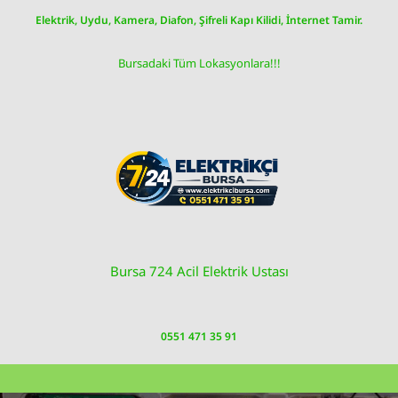
Skip
Elektrik, Uydu, Kamera, Diafon, Şifreli Kapı Kilidi, İnternet Tamir.
to
content
Bursadaki Tüm Lokasyonlara!!!
Bursa 724 Acil Elektrik Ustası
0551 471 35 91