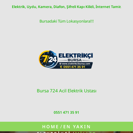
Skip
Elektrik, Uydu, Kamera, Diafon, Şifreli Kapı Kilidi, İnternet Tamir.
to
content
Bursadaki Tüm Lokasyonlara!!!
Bursa 724 Acil Elektrik Ustası
0551 471 35 91
/
HOME
EN YAKIN