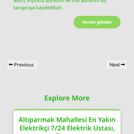
adım, e-posta adresim ve site adresim bu
tarayıcıya kaydedilsin.
Yazı
Previous
Next
Previous
Next
gezinmesi
Post
Post
Explore More
Altıparmak Mahallesi En Yakın
Elektrikçi 7/24 Elektrik Ustası,