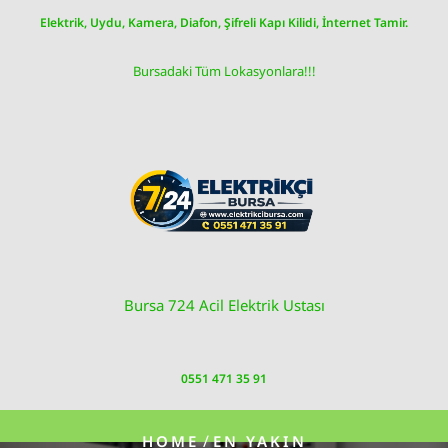
Skip
Elektrik, Uydu, Kamera, Diafon, Şifreli Kapı Kilidi, İnternet Tamir.
to
content
Bursadaki Tüm Lokasyonlara!!!
Bursa 724 Acil Elektrik Ustası
0551 471 35 91
/
HOME
EN YAKIN