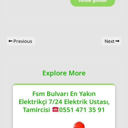
Yazı
Previous
Next
Previous
Next
gezinmesi
Post
Post
Explore More
Fsm Bulvarı En Yakın
Elektrikçi 7/24 Elektrik Ustası,
Tamircisi
0551 471 35 91