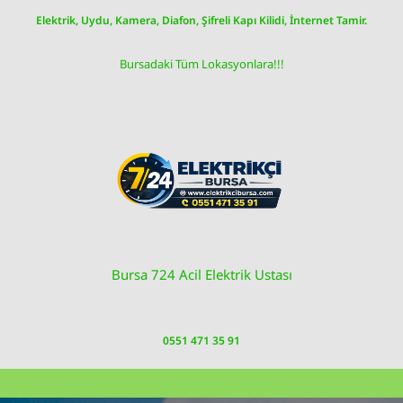
Skip
Elektrik, Uydu, Kamera, Diafon, Şifreli Kapı Kilidi, İnternet Tamir.
to
content
Bursadaki Tüm Lokasyonlara!!!
Bursa 724 Acil Elektrik Ustası
0551 471 35 91