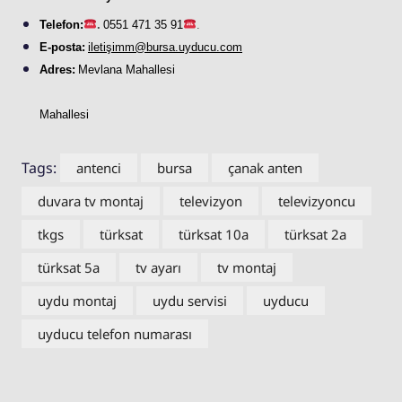
Telefon:
.
0551 471 35 91
.
E-posta:
iletişimm@bursa.
uyducu
.com
Adres:
Mevlana Mahallesi
Mahallesi
Tags:
antenci
bursa
çanak anten
duvara tv montaj
televizyon
televizyoncu
tkgs
türksat
türksat 10a
türksat 2a
türksat 5a
tv ayarı
tv montaj
uydu montaj
uydu servisi
uyducu
uyducu telefon numarası