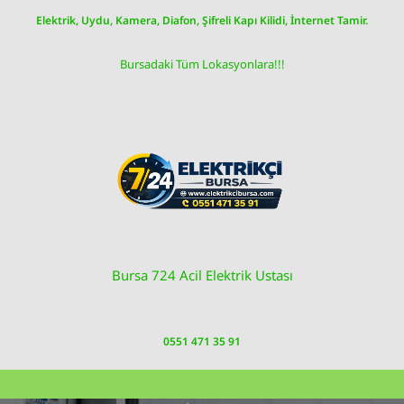
Skip
Elektrik, Uydu, Kamera, Diafon, Şifreli Kapı Kilidi, İnternet Tamir.
to
content
Bursadaki Tüm Lokasyonlara!!!
Bursa 724 Acil Elektrik Ustası
0551 471 35 91