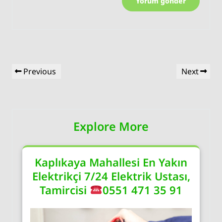
Yazı
Previous
Next
Previous
Next
gezinmesi
Post
Post
Explore More
Kaplıkaya Mahallesi En Yakın
Elektrikçi 7/24 Elektrik Ustası,
Tamircisi
0551 471 35 91