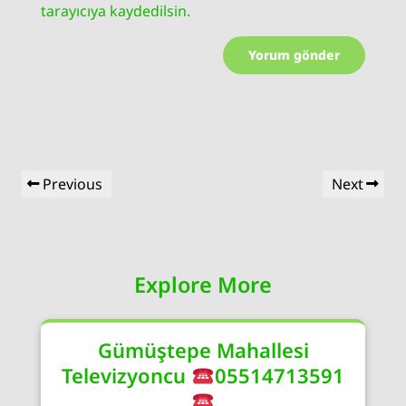
tarayıcıya kaydedilsin.
Yazı
Previous
Next
Previous
Next
gezinmesi
Post
Post
Explore More
Gümüştepe Mahallesi
Televizyoncu
05514713591