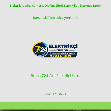
Skip
Elektrik, Uydu, Kamera, Diafon, Şifreli Kapı Kilidi, İnternet Tamir.
to
content
Bursadaki Tüm Lokasyonlara!!!
Bursa 724 Acil Elektrik Ustası
0551 471 35 91