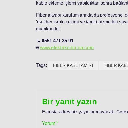
kablo ekleme işlemi yapıldıktan sonra bağlantı tek
Fiber altyapı kurulumlarında da profesyonel 
’da fiber kablo çekimi ve tamiri hizmetleri say
mümkündür.
📞
0551 471 35 91
🌐
www.elektrikcibursa.com
Tags:
FİBER KABL TAMİRİ
FİBER KAB
Bir yanıt yazın
E-posta adresiniz yayınlanmayacak.
Gerek
Yorum
*