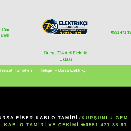
i Tüm
0551 471 3
ara!!!
Bursa 724 Acil Elektrik
Ustası
Tesisat Hizmetleri
İletişim – Bursa Elektrikçi
URSA FİBER KABLO TAMİRİ
/
KURŞUNLU GEML
KABLO TAMIRI VE ÇEKIMI ☎️0551 471 35 91