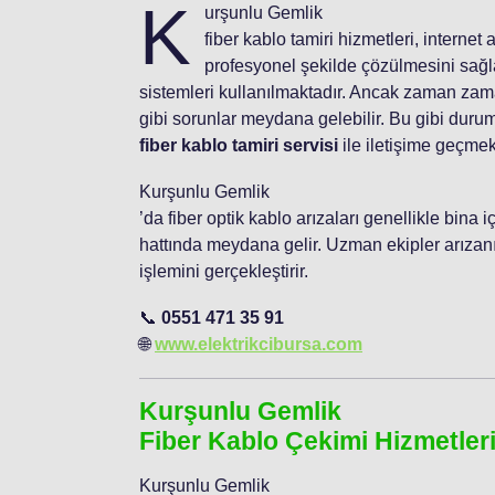
K
urşunlu Gemlik
fiber kablo tamiri hizmetleri, internet
profesyonel şekilde çözülmesini sağla
sistemleri kullanılmaktadır. Ancak zaman zama
gibi sorunlar meydana gelebilir. Bu gibi duru
fiber kablo tamiri servisi
ile iletişime geçmek
Kurşunlu Gemlik
’da fiber optik kablo arızaları genellikle bina
hattında meydana gelir. Uzman ekipler arızanın
işlemini gerçekleştirir.
📞
0551 471 35 91
🌐
www.elektrikcibursa.com
Kurşunlu Gemlik
Fiber Kablo Çekimi Hizmetler
Kurşunlu Gemlik