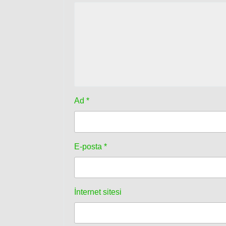
Ad
*
E-posta
*
İnternet sitesi