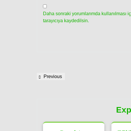
Daha sonraki yorumlarımda kullanılması iç
tarayıcıya kaydedilsin.
Yazı
Previous
Previous
gezinmesi
Post
Exp