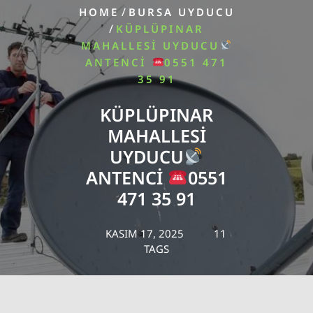
/
HOME
BURSA UYDUCU
/
KÜPLÜPINAR
MAHALLESI UYDUCU
ANTENCI
0551 471
35 91
KÜPLÜPINAR
MAHALLESI
UYDUCU
ANTENCI
0551
471 35 91
KASIM 17, 2025
11
TAGS