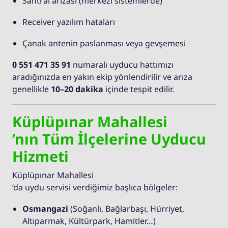
Santral arızası (merkezi sistemlerde)
Receiver yazılım hataları
Çanak antenin paslanması veya gevşemesi
0 551 471 35 91
numaralı uyducu hattımızı
aradığınızda en yakın ekip yönlendirilir ve arıza
genellikle
10–20 dakika
içinde tespit edilir.
Küplüpınar Mahallesi
’nın Tüm İlçelerine Uyducu
Hizmeti
Küplüpınar Mahallesi
’da uydu servisi verdiğimiz başlıca bölgeler:
Osmangazi
(Soğanlı, Bağlarbaşı, Hürriyet,
Altıparmak, Kültürpark, Hamitler…)