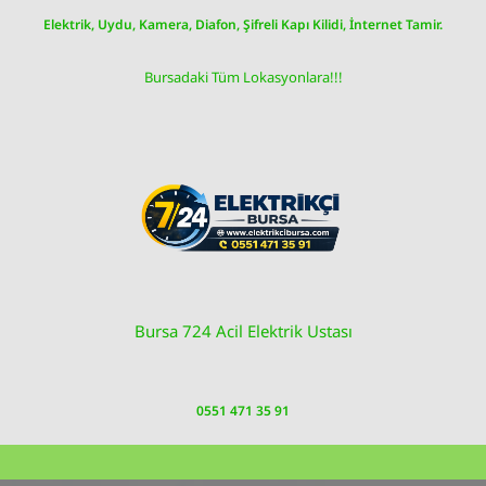
Skip
Elektrik, Uydu, Kamera, Diafon, Şifreli Kapı Kilidi, İnternet Tamir.
to
content
Bursadaki Tüm Lokasyonlara!!!
Bursa 724 Acil Elektrik Ustası
0551 471 35 91