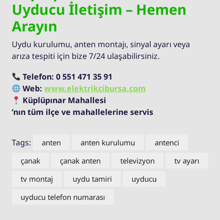
Uyducu İletişim – Hemen
Arayın
Uydu kurulumu, anten montajı, sinyal ayarı veya
arıza tespiti için bize 7/24 ulaşabilirsiniz.
Telefon:
0 551 471 35 91
Web:
www.elektrikcibursa.com
Küplüpınar Mahallesi
’nın tüm ilçe ve mahallelerine servis
Tags:
anten
anten kurulumu
antenci
çanak
çanak anten
televizyon
tv ayarı
tv montaj
uydu tamiri
uyducu
uyducu telefon numarası