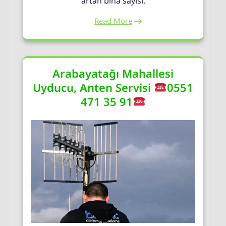
artan bina sayısı,
Read More
Arabayatağı Mahallesi
Uyducu, Anten Servisi
0551
471 35 91