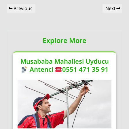
Yazı
Previous
Next
Previous
Next
gezinmesi
Post
Post
Explore More
Musababa Mahallesi Uyducu
Antenci
0551 471 35 91