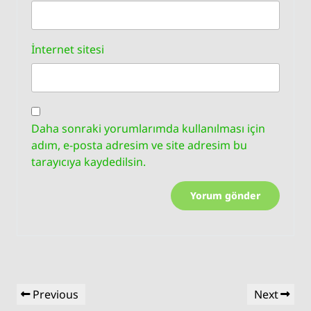
İnternet sitesi
Daha sonraki yorumlarımda kullanılması için
adım, e-posta adresim ve site adresim bu
tarayıcıya kaydedilsin.
Yazı
Previous
Next
Previous
Next
gezinmesi
Post
Post