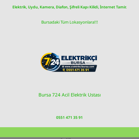
Skip
Elektrik, Uydu, Kamera, Diafon, Şifreli Kapı Kilidi, İnternet Tamir.
to
content
Bursadaki Tüm Lokasyonlara!!!
Bursa 724 Acil Elektrik Ustası
0551 471 35 91