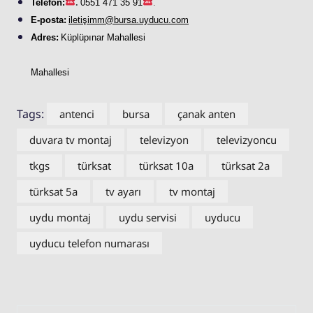
Telefon:
.
0551 471 35 91
.
E-posta:
iletişimm@bursa.
uyducu
.com
Adres:
Küplüpınar Mahallesi
Mahallesi
Tags:
antenci
bursa
çanak anten
duvara tv montaj
televizyon
televizyoncu
tkgs
türksat
türksat 10a
türksat 2a
türksat 5a
tv ayarı
tv montaj
uydu montaj
uydu servisi
uyducu
uyducu telefon numarası