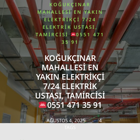
KOĞUKÇINAR
MAHALLESI EN YAKIN
ELEKTRIKÇI 7/24
ELEKTRIK USTASI,
TAMIRCISI
0551 471
35 91
KOĞUKÇINAR
MAHALLESI EN
YAKIN ELEKTRIKÇI
7/24 ELEKTRIK
USTASI, TAMIRCISI
0551 471 35 91
AĞUSTOS 4, 2025
4
TAGS