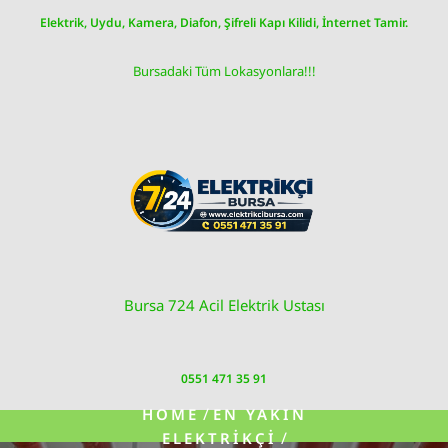
Skip
Elektrik, Uydu, Kamera, Diafon, Şifreli Kapı Kilidi, İnternet Tamir.
to
content
Bursadaki Tüm Lokasyonlara!!!
Bursa 724 Acil Elektrik Ustası
0551 471 35 91
/
HOME
EN YAKIN
/
ELEKTRIKÇI