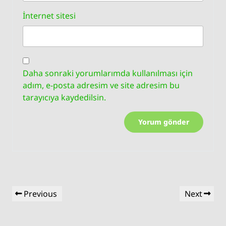
İnternet sitesi
Daha sonraki yorumlarımda kullanılması için
adım, e-posta adresim ve site adresim bu
tarayıcıya kaydedilsin.
Yazı
Previous
Next
Previous
Next
gezinmesi
Post
Post