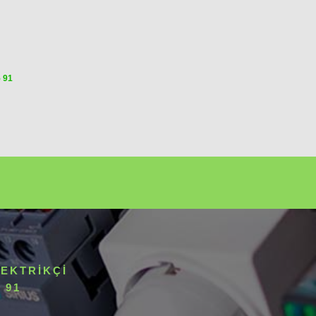
5 91
LEKTRIKÇI
 91