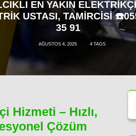
LCIKLI EN YAKIN ELEKTRIKÇI
RIK USTASI, TAMIRCISI ☎️05
35 91
AĞUSTOS 4, 2025
4 TAGS
i Hizmeti – Hızlı,
ofesyonel Çözüm