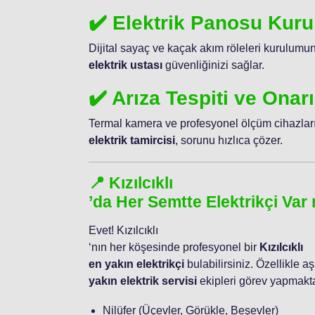
✔️ Elektrik Panosu Kur
Dijital sayaç ve kaçak akım röleleri kurulum
elektrik ustası
güvenliğinizi sağlar.
✔️ Arıza Tespiti ve Onar
Termal kamera ve profesyonel ölçüm cihazları
elektrik tamircisi
, sorunu hızlıca çözer.
📍 Kızılcıklı
’da Her Semtte Elektrikçi Var
Evet! Kızılcıklı
‘nın her köşesinde profesyonel bir
Kızılcıklı
en yakın elektrikçi
bulabilirsiniz. Özellikle a
yakın elektrik servisi
ekipleri görev yapmakta
Nilüfer (Üçevler, Görükle, Beşevler)