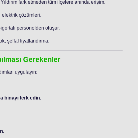
 Yıldırım fark etmeden tüm ilçelere anında erişim.
 elektrik çözümleri.
sigortalı personelden oluşur.
ok, şeffaf fiyatlandırma.
apılması Gerekenler
ımları uygulayın:
 binayı terk edin.
n.