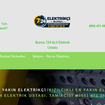
i Tüm
0551 471 3
ara!!!
Bursa 724 Acil Elektrik
Ustası
Tesisat Hizmetleri
İletişim – Bursa Elektrikçi
 YAKIN ELEKTRIKÇI
/
KIZILCIKLI EN YAKIN E
24 ELEKTRIK USTASI, TAMIRCISI ☎️0551 471 35