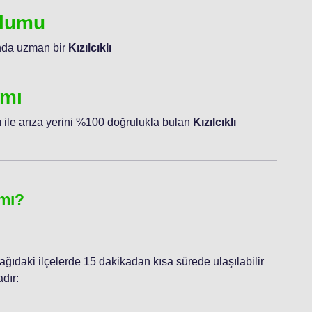
ulumu
unda uzman bir
Kızılcıklı
ımı
 ile arıza yerini %100 doğrulukla bulan
Kızılcıklı
 mı?
şağıdaki ilçelerde 15 dakikadan kısa sürede ulaşılabilir
dır: